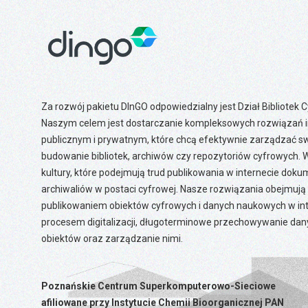
Za rozwój pakietu DInGO odpowiedzialny jest Dział Bibliotek
Naszym celem jest dostarczanie kompleksowych rozwiązań
publicznym i prywatnym, które chcą efektywnie zarządzać 
budowanie bibliotek, archiwów czy repozytoriów cyfrowych. W
kultury, które podejmują trud publikowania w internecie doku
archiwaliów w postaci cyfrowej. Nasze rozwiązania obejmują
publikowaniem obiektów cyfrowych i danych naukowych w int
procesem digitalizacji, długoterminowe przechowywanie dan
obiektów oraz zarządzanie nimi.
Poznańskie Centrum Superkomputerowo-Sieciowe
afiliowane przy Instytucie Chemii Bioorganicznej PAN