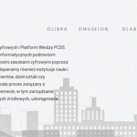
DLIBRA
DMUSEION
DLA
 Cyfrowych i Platform Wiedzy PCSS.
 informatycznych podmiotom
swoimi zasobami cyfrowymi poprzez
spieramy również instytucje nauki i
mentów, dzieł sztuki czy
 cały proces związany z
ernecie, w tym zarządzanie
ych źródłowych, udostępnianie