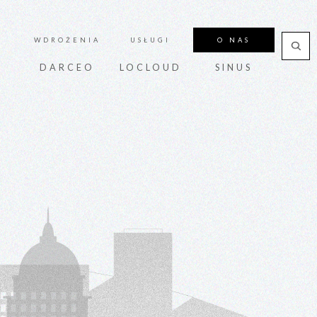
WDROŻENIA
USŁUGI
O NAS
B
DARCEO
LOCLOUD
SINUS