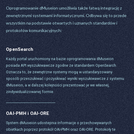
Oprogramowanie dMuseion umożliwia także łatwą integrację z
zewnętrznymi systemami informatycznymi. Odbywa się to przede
wszystkim na podstawie otwartych i uznanych standardów i
protokołów komunikacyjnych:
OpenSearch
Każdy portal uruchomiony na bazie oprogramowania dMuseion
posiada API wyszukiwawcze zgodne ze standardem OpenSearch.
Oznacza to, że zewnętrzne systemy mogą w ustandaryzowany
sposób przeszukiwać i pozyskiwać wyniki wyszukiwawcze z systemu
dMuseion, a w dalszej kolejności prezentować je we własnej,
zindywidualizowanej formie.
OAI-PMH i OAI-ORE
System dMuseion udostepnia informacje o przechowywanych
obietkach poprzez protokół OAI-PMH oraz OAI-ORE. Protokoły te