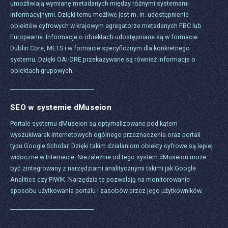
umożliwiają wymianę metadanych między różnymi systemami
informacyjnymi. Dzięki temu możliwe jest m. in. udostępnienie
obiektów cyfrowych w krajowym agregatorze metadanych FBC lub
Europeanie. Informacje o obiektach udostępniane są w formacie
Dublin Core, METS i w formacie specyficznym dla konkretnego
systemu. Dzięki OAI-ORE przekazywane są również informacje o
obiektach grupowych.
SEO w systemie dMuseion
Portale systemu dMuseion są optymalizowane pod kątem
wyszukiwarek internetowych ogólnego przeznaczenia oraz portali
typu Google Scholar. Dzięki takim działaniom obiekty cyfrowe są lepiej
widoczne w Internecie. Niezależnie od tego system dMuseion może
być zintegrowany z narzędziami analitycznymi takimi jak Google
Analitics czy PIWIK. Narzędzia te pozwalają na monitorowanie
sposobu użytkowania portalu i zasobów przez jego użytkowników.